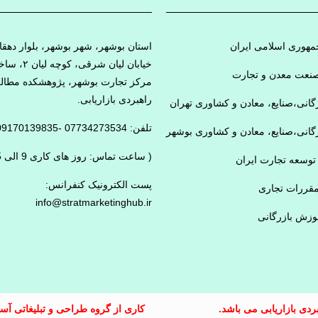
هوری اسلامی ایران
استان بوشهر، شهر بوشهر، بلوار دهقا
خیابان لیان شرقی، کوچ
نعت معدن و تجارت
مرکز تجارت بوشهر، پژوهشکده مطال
راهبردی بازاریابی.
رگانی،صنایع، معادن و کشاوری تهران
تلفن: 07734273534 -09170139835
رگانی،صنایع، معادن و کشاوری بوشهر
( ساعت تماس: روز های کاری 9 الی 15)
توسعه تجارت ایران
پست الکترونیک کنفرانس:
مقررات تجاری
info@stratmarketinghub.ir
وزش بازرگانی
دی بازاریابی می باشد.
کاری از گروه طراحی و تبلیغاتی آس