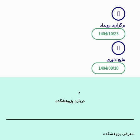
برگزاری رویداد
1404/10/23
نتایج داوری
1404/09/10
درباره پژوهشکده
معرفی پژوهشکده