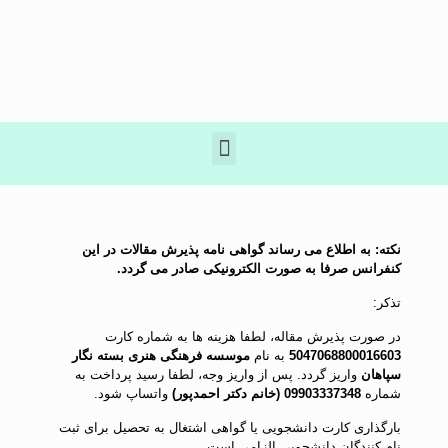
نکته: به اطلاع می رساند گواهی نامه پذیرش مقالات در این
کنفرانس صرفا به صورت الکترونیکی صادر می گردد.
تذکر:
در صورت پذیرش مقاله، لطفا هزینه ها به شماره کارت
5047068800016603
به نام
موسسه فرهنگی هنری بسته نگار
سپاهان
واریز گردد. پس از واریز وجه، لطفا رسید پرداخت به
شماره
09903337348 (خانم دکتر احمدپور)
واتساپ شود.
بارگذاری کارت دانشجویی یا گواهی اشتغال به تحصیل برای ثبت
نام کنندگان دانشجویی الزامی است.