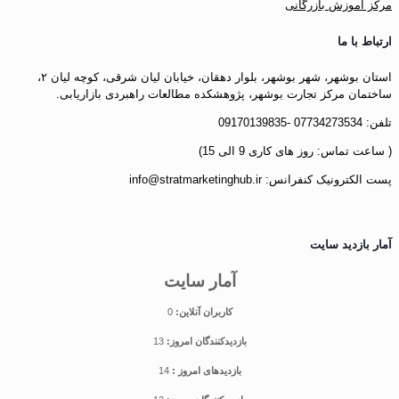
مرکز آموزش بازرگانی
ارتباط با ما
استان بوشهر، شهر بوشهر، بلوار دهقان، خیابان لیان شرقی، کوچه لیان ۲،
ساختمان مرکز تجارت بوشهر، پژوهشکده مطالعات راهبردی بازاریابی.
تلفن: 07734273534 -09170139835
( ساعت تماس: روز های کاری 9 الی 15)
پست الکترونیک کنفرانس: info@stratmarketinghub.ir
آمار بازدید سایت
آمار سایت
کاربران آنلاین:
0
بازدیدکنندگان امروز:
13
بازدیدهای امروز :
14