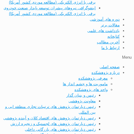
برقی با انرژی الکتریکی (مطالعه موردی کشور آمریکا)
اینفوگرافی نیروهای پیشران توسعه پایدار صنعت خودروی
برقی با انرژی الکتریکی (مطالعه موردی کشور آمریکا)
دوره های آموزشی
مقالات برتر
یادداشت های علمی
کتابخانه
آخرین مطالب
ارتباط با ما
Menu
صفحه اصلی
درباره پژوهشکده
معرفی پژوهشکده
ماموریت ها و چشم انداز ها
واحد های پژوهشکده
رئیس و بنیان گذار
معاونت پژوهشی
رئیس دپارتمان پژوهش های ترتیبات تجاری منطقه ایی و
بین المللی
رئیس دپارتمان پژوهش های اقتصاد کلان و آینده پژوهشی
رئیس دپارتمان پژوهش های لجستیک و زنجیره ارزش
رئیس دپارتمان پژوهش های بازرگانی داخلی