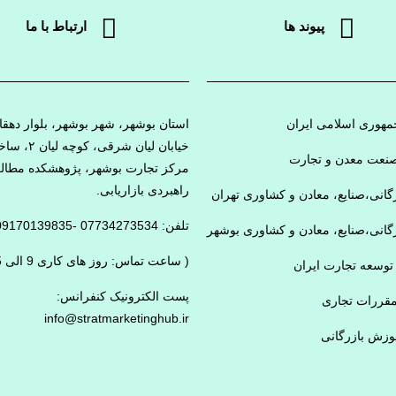
پیوند ها
ارتباط با ما
هوری اسلامی ایران
استان بوشهر، شهر بوشهر، بلوار دهقا
خیابان لیان شرقی، کوچ
نعت معدن و تجارت
مرکز تجارت بوشهر، پژوهشکده مطال
راهبردی بازاریابی.
رگانی،صنایع، معادن و کشاوری تهران
تلفن: 07734273534 -09170139835
رگانی،صنایع، معادن و کشاوری بوشهر
( ساعت تماس: روز های کاری 9 الی 15)
توسعه تجارت ایران
پست الکترونیک کنفرانس:
مقررات تجاری
info@stratmarketinghub.ir
وزش بازرگانی