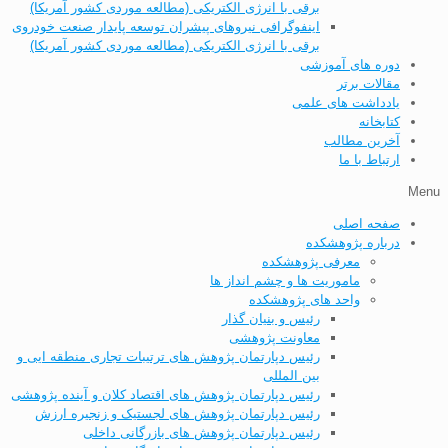
برقی با انرژی الکتریکی (مطالعه موردی کشور آمریکا)
اینفوگرافی نیروهای پیشران توسعه پایدار صنعت خودروی
برقی با انرژی الکتریکی (مطالعه موردی کشور آمریکا)
دوره های آموزشی
مقالات برتر
یادداشت های علمی
کتابخانه
آخرین مطالب
ارتباط با ما
Menu
صفحه اصلی
درباره پژوهشکده
معرفی پژوهشکده
ماموریت ها و چشم انداز ها
واحد های پژوهشکده
رئیس و بنیان گذار
معاونت پژوهشی
رئیس دپارتمان پژوهش های ترتیبات تجاری منطقه ایی و
بین المللی
رئیس دپارتمان پژوهش های اقتصاد کلان و آینده پژوهشی
رئیس دپارتمان پژوهش های لجستیک و زنجیره ارزش
رئیس دپارتمان پژوهش های بازرگانی داخلی