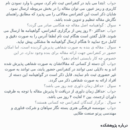
جواب :
ابتدا می باید در کنفرانس ثبت نام کرد، سپس با وارد نمودن نام
کاربری و رمز عبور، می توان مقاله را در بخش مربوطه ارسال نمود.
شایان ذکر است این کنفرانس مقالاتی را می پذیرد که مطابق راهنمای
نگارش مقاله تنظیم و تدوین شده باشد.
سوال : گواهینامه اصل مقاله چه هنگامی صادر می گردد؟
جواب :
حداکثر ۳۰ روز پس از برگزاری کنفرانس، گواهینامه ها ارسال می
شوند. قابل گفتن است هنگام ثبت نام لطفا آدرس را به صورت دقیق و
کامل درج نمایید تا هنگام ارسال گواهینامه ها مشکلی پیش نیاید.
سوال : مقاله ی بنده به صورت شفاهی پذیرش گردیده است، اما امکان
حضور در کنفرانس جهت ارائه مقاله برای بنده وجود ندارد، در این
خصوص چه کار بایستی انجام دهم؟
جواب :
آن دسته از کسانی که مقالاتشان به صورت شفاهی پذیرش شده
اند و به دلایلی نمی توانند در کنفرانس حضور یابند، می توانند به صورت
غیر حضوری ثبت نام نمایند. قابل ذکر است در گواهینامه این دسته از
افراد ارائه به صورت شفاهی ذکر می گردد.
سوال : حداقل زمان داوری چند روز می باشد؟
جواب :
حداقل زمان داوری از دریافت تا پذیرش مقاله با توجه به ظرفیت
داوران ارجمند، بین ۲ لغایت ۴ روز می باشد.
سوال : برگزار کنندگان کنفرانس چه کسانی هستند؟
جواب :
موسسه فرهنگی هنری بسته نگار سپاهان و شرکت فناوری و
مهندسی پرتو صنعت طلایی
درباره پژوهشکده