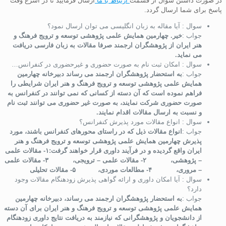
در صورت داشتن سوال از قسمت
ارتباط با ما
ارسال فرمایید تا در اسرع وقت
پاسخ برای شما ارسال گردد.
سوال : آیا مقاله به زبان انگلیسی می توان ارسال نمود؟
جواب :
خیر. چهارمین همایش علمی پژوهشی توسعه و ترویج فرهنگ و
هنر ایران از پژوهشگران ارجمند صرفا مقالات به زبان فارسی دریافت
می نماید.
سوال : امکان ثبت نام به صورت حضوری و غیرحضوری در کنفرانس…
جواب :
به استحضار پژوهشگران ارجمند می رساند دبیرخانه چهارمین
همایش علمی پژوهشی توسعه و ترویج فرهنگ و هنر ایران شرایطی را
فراهم نموده است که آن دسته از کسانی که نمی توانند در کنفرانس به
صورت حضوری شرکت نمایند، به صورت غیر حضوری می توانند ثبت نام
و نسبت به ارسال مقالات اقدام نمایند.
سوال : انواع مقالات مورد پذیرش کنفرانس؟
جواب :
انواع مقالات ذیل که در راستای محورهای کنفرانس باشند، مورد
پذیرش چهارمین همایش علمی پژوهشی توسعه و ترویج فرهنگ و هنر
ایران واقع گردیده و در فرآیند داوری قرار خواهند گرفت:۱- مقالات علمی
– پژوهشی، ۲- مقالات علمی – ترویجی، ۳- مقالات علمی
– مروری، ۴- مطالعات موردی، ۵- مقالات تحلیلی
سوال : آیا امکان داوری و ارائه گواهی پذیرش زودهنگام مقالات وجود
دارد؟
جواب :
به استحضار پژوهشگران ارجمند می رساند، دبیرخانه چهارمین
همایش علمی پژوهشی توسعه و ترویج فرهنگ و هنر ایران برای آن دسته
از دانشجویان و پژوهشگرانی که نیازمند به دریافت نتایج داوری زودهنگام