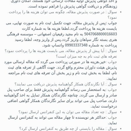
و اخذ گواهی پذیرش اولیه مقالات ارسالی خود هستند، امکان داوری
زودهنگام و دریافت گواهی پذیرش را فراهم نموده است.
سوال : در صورت پذیرش مقاله، چگونه می توان هزینه ها را پرداخت
نمود؟
جواب :پس از پذیرش مقاله، جهت تکمیل ثبت نام به صورت نهایی، می
بایست هزینه ها پرداخت گردد.لطفا هزینه ها به شماره کارت
5047068800016603
به نام مجید رفیعیان اصفهانی – موسسه فرهنگی
هنری بسته نگار سپاهان واریز گردد.پس از واریز وجه، لطفا رسید
پرداخت به شماره
09903337348
واتساپ شود.
سوال : آیا پیش از پذیرش مقاله، می بایست هزینه ها را پرداخت نمود؟
تعرفه های ثبت نام به چه میزان است؟
جواب :
خیر.هزینه ها در صورتی پرداخت می گردد که مقاله ارسالی مورد
پذیرش هیئت داوران محترم واقع گردد. جهت آگاهی از تعرفه های ثبت
نام، لطفا به بخش ثبت نام و زیر بخش آن تعرفه های ثبت نام مراجعه
نمایید.
سوال : آیا نگارندگان همکار گواهینامه پذیرش دریافت می نمایند؟
جواب :
به استحضار می رساند گواهینامه پذیرش فقط برای صاحب پنل
صادر و ارسال می گردد. چنانچه نگارندگان همکار تمایل به اخذ گواهینامه
دارند، صاحب پنل می تواند برای سایر نگارندگان همکار گواهی اضافی
درخواست نماید.
سوال : چه تعداد مقاله می توان به این کنفرانس ارسال نمود؟
جواب :
حداکثر هر نویسنده تا چهار مقاله می تواند به کنفرانس ارسال
نماید.
سوال : مقاله را بایستی از چه طریق به کنفرانس ارسال کرد؟