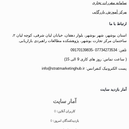
سامانه مقررات تجاری
مرکز آموزش بازرگانی
ارتباط با ما
استان بوشهر، شهر بوشهر، بلوار دهقان، خیابان لیان شرقی، کوچه لیان ۲،
ساختمان مرکز تجارت بوشهر، پژوهشکده مطالعات راهبردی بازاریابی.
تلفن: 07734273534 -09170139835
( ساعت تماس: روز های کاری 9 الی 15)
پست الکترونیک کنفرانس: info@stratmarketinghub.ir
آمار بازدید سایت
آمار سایت
کاربران آنلاین:
0
بازدیدکنندگان امروز:
0