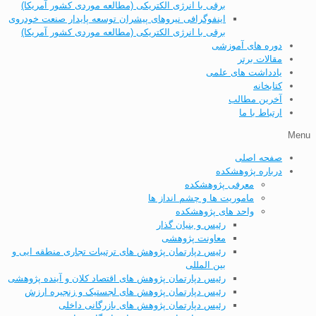
برقی با انرژی الکتریکی (مطالعه موردی کشور آمریکا)
اینفوگرافی نیروهای پیشران توسعه پایدار صنعت خودروی
برقی با انرژی الکتریکی (مطالعه موردی کشور آمریکا)
دوره های آموزشی
مقالات برتر
یادداشت های علمی
کتابخانه
آخرین مطالب
ارتباط با ما
Menu
صفحه اصلی
درباره پژوهشکده
معرفی پژوهشکده
ماموریت ها و چشم انداز ها
واحد های پژوهشکده
رئیس و بنیان گذار
معاونت پژوهشی
رئیس دپارتمان پژوهش های ترتیبات تجاری منطقه ایی و
بین المللی
رئیس دپارتمان پژوهش های اقتصاد کلان و آینده پژوهشی
رئیس دپارتمان پژوهش های لجستیک و زنجیره ارزش
رئیس دپارتمان پژوهش های بازرگانی داخلی