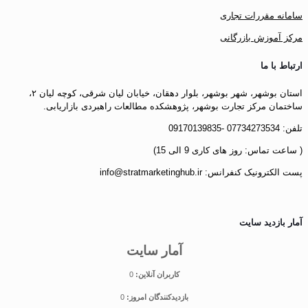
سامانه مقررات تجاری
مرکز آموزش بازرگانی
ارتباط با ما
استان بوشهر، شهر بوشهر، بلوار دهقان، خیابان لیان شرقی، کوچه لیان ۲،
ساختمان مرکز تجارت بوشهر، پژوهشکده مطالعات راهبردی بازاریابی.
تلفن: 07734273534 -09170139835
( ساعت تماس: روز های کاری 9 الی 15)
پست الکترونیک کنفرانس: info@stratmarketinghub.ir
آمار بازدید سایت
آمار سایت
کاربران آنلاین:
0
بازدیدکنندگان امروز:
0