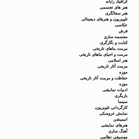
گرافيك رايانه
هنر های تجسمی
هنر سفالگری
تلويزيون و هنرهای ديجيتالی
عكاسی
فرش
مجسمه سازی
كتابت و نگارگری
مرمت بناهای تاريخی
مرمت و احيای بناهای تاريخی
هنر اسلامی
مرمت آثار تاريخی
موزه
حفاظت و مرمت آثار تاريخی
موزه
ادبيات نمايشی
بازيگری
سينما
كارگردانی تلويزيون
نمايش عروسكی
انيميشن
هنرهای نمايشی
آهنگ سازی
موسيقی نظامی