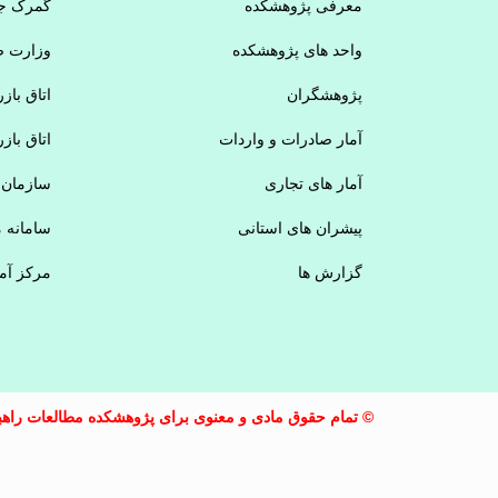
معرفی پژوهشکده
گمرک جم
واحد های پژوهشکده
وزارت ص
پژوهشگران
اتاق باز
آمار صادرات و واردات
اتاق باز
آمار های تجاری
سازمان 
پیشران های استانی
سامانه 
گزارش ها
مرکز آم
© تمام حقوق مادی و معنوی برای پژوهشکده مطالعات راهبر