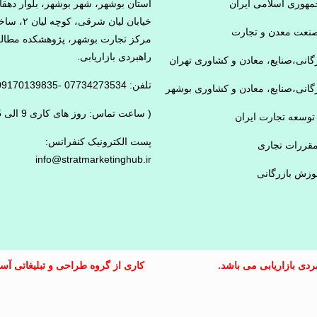
هوری اسلامی ایران
استان بوشهر، شهر بوشهر، بلوار دهقا
خیابان لیان شرقی، کوچ
نعت معدن و تجارت
مرکز تجارت بوشهر، پژوهشکده مطال
راهبردی بازاریابی.
رگانی،صنایع، معادن و کشاوری تهران
تلفن: 07734273534 -09170139835
رگانی،صنایع، معادن و کشاوری بوشهر
( ساعت تماس: روز های کاری 9 الی 15)
توسعه تجارت ایران
پست الکترونیک کنفرانس:
مقررات تجاری
info@stratmarketinghub.ir
وزش بازرگانی
دی بازاریابی می باشد.
کاری از گروه طراحی و تبلیغاتی آس