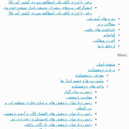
برقی با انرژی الکتریکی (مطالعه موردی کشور آمریکا)
اینفوگرافی نیروهای پیشران توسعه پایدار صنعت خودروی
برقی با انرژی الکتریکی (مطالعه موردی کشور آمریکا)
دوره های آموزشی
مقالات برتر
یادداشت های علمی
کتابخانه
آخرین مطالب
ارتباط با ما
Menu
صفحه اصلی
درباره پژوهشکده
معرفی پژوهشکده
ماموریت ها و چشم انداز ها
واحد های پژوهشکده
رئیس و بنیان گذار
معاونت پژوهشی
رئیس دپارتمان پژوهش های ترتیبات تجاری منطقه ایی و
بین المللی
رئیس دپارتمان پژوهش های اقتصاد کلان و آینده پژوهشی
رئیس دپارتمان پژوهش های لجستیک و زنجیره ارزش
رئیس دپارتمان پژوهش های بازرگانی داخلی