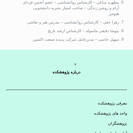
مطهره ساعی – کارشناس روانشناسی – عضو انجمن فردای
آرام و روشن زندگی – صاحب امتیاز نشریه دانشجویی
هیومن
زهرا حقی – کارشناس روانشناسی – مدرس هنر و نقاشی
نیوشا دقیقی ماسوله – کارشناس ارشد تاریخ
سهیل حاتمی – مدیرعامل شرکت پدیده صنعت اکسین
درباره پژوهشکده
معرفی پژوهشکده
واحد های پژوهشکده
پژوهشگران