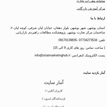
سامانه مقررات تجاری
مرکز آموزش بازرگانی
ارتباط با ما
استان بوشهر، شهر بوشهر، بلوار دهقان، خیابان لیان شرقی، کوچه لیان ۲،
ساختمان مرکز تجارت بوشهر، پژوهشکده مطالعات راهبردی بازاریابی.
تلفن: 07734273534 -09170139835
( ساعت تماس: روز های کاری 9 الی 15)
پست الکترونیک کنفرانس: info@stratmarketinghub.ir
آمار بازدید سایت
آمار سایت
کاربران آنلاین:
0
بازدیدکنندگان امروز:
0
بازدیدهای امروز :
0