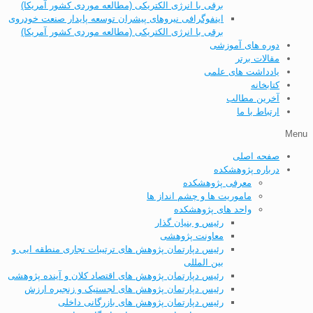
برقی با انرژی الکتریکی (مطالعه موردی کشور آمریکا)
اینفوگرافی نیروهای پیشران توسعه پایدار صنعت خودروی
برقی با انرژی الکتریکی (مطالعه موردی کشور آمریکا)
دوره های آموزشی
مقالات برتر
یادداشت های علمی
کتابخانه
آخرین مطالب
ارتباط با ما
Menu
صفحه اصلی
درباره پژوهشکده
معرفی پژوهشکده
ماموریت ها و چشم انداز ها
واحد های پژوهشکده
رئیس و بنیان گذار
معاونت پژوهشی
رئیس دپارتمان پژوهش های ترتیبات تجاری منطقه ایی و
بین المللی
رئیس دپارتمان پژوهش های اقتصاد کلان و آینده پژوهشی
رئیس دپارتمان پژوهش های لجستیک و زنجیره ارزش
رئیس دپارتمان پژوهش های بازرگانی داخلی